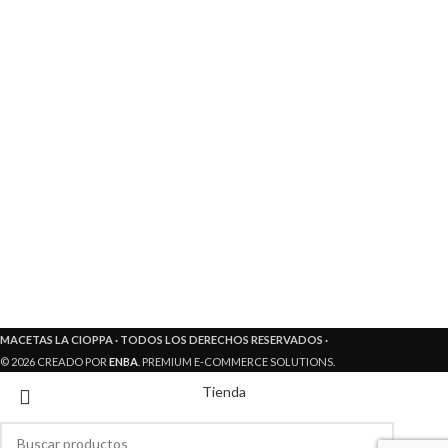
MACETAS LA CIOPPA · TODOS LOS DERECHOS RESERVADOS ·
© 2026 CREADO POR
ENBA
. PREMIUM E-COMMERCE SOLUTIONS.
Tienda